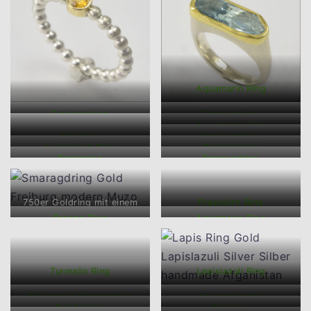
Aquamarin Ring
Smaragdring
Smaragdring
Aquamarin Ring
Goldring
Smaragdring
Lapislazuli Ring
Turmalinring
Perlenring
Smaragdring
750er Goldring mit einem
Prasiolith Ring
Smaragd aus Kolumbien.
Bronze Ring
Aquamarin Ring
Turmalin Ring
Lapislazuli Ring
Schwarzer Diamantring
Aquamarinring
Peridotring
Opalring