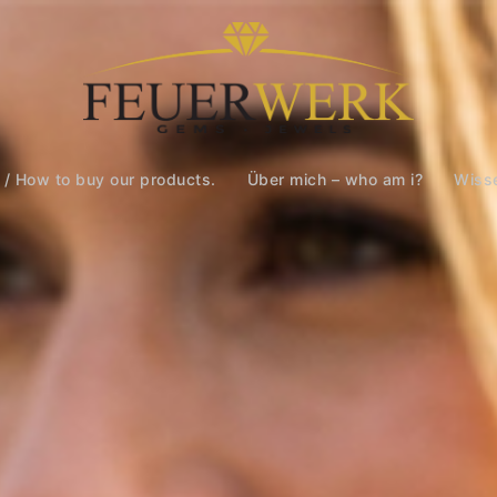
 / How to buy our products.
Über mich – who am i?
Wiss