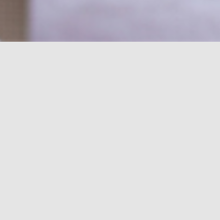
Schlagwort:
A
11/12/2024
OHRSCHMUCK
,
SILBER
Ammonit Ohrstecker