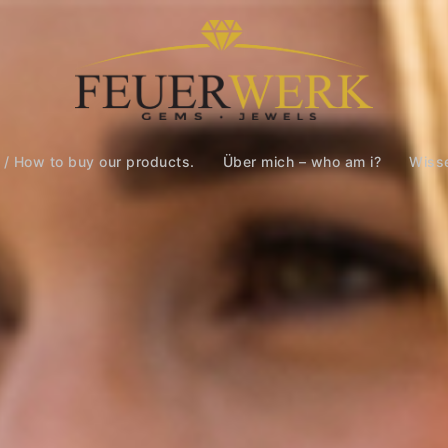
 / How to buy our products.
Über mich – who am i?
Wiss