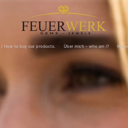
 / How to buy our products.
Über mich – who am i?
Wiss