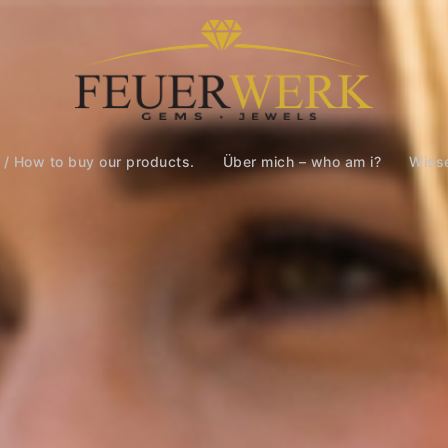
 / How to buy our products.
Über mich – who am i?
Wiss