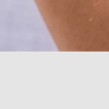
arrings
19/10/2025
DIAMANTSCHMUCK
,
OHRSCHMUCK
1