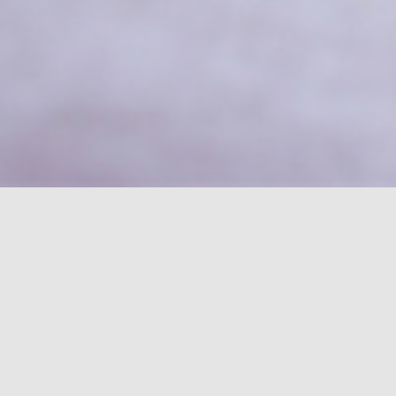
Schlagwort:
e
19/10/2025
OHRSCHMUCK
,
SAPHIR