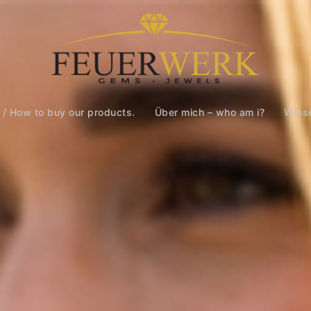
 / How to buy our products.
Über mich – who am i?
Wiss