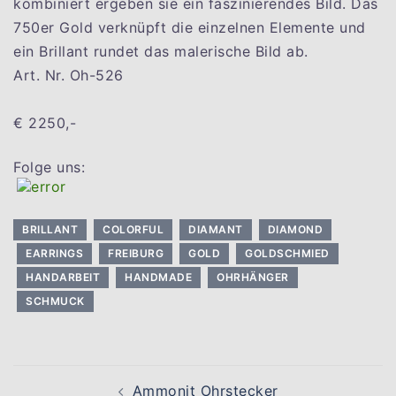
kombiniert ergeben sie ein faszinierendes Bild. Das
750er Gold verknüpft die einzelnen Elemente und
ein Brillant rundet das malerische Bild ab.
Art. Nr. Oh-526
€ 2250,-
Folge uns:
BRILLANT
COLORFUL
DIAMANT
DIAMOND
EARRINGS
FREIBURG
GOLD
GOLDSCHMIED
HANDARBEIT
HANDMADE
OHRHÄNGER
SCHMUCK
Beitragsnavigation
Ammonit Ohrstecker