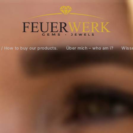
 / How to buy our products.
Über mich – who am i?
Wiss