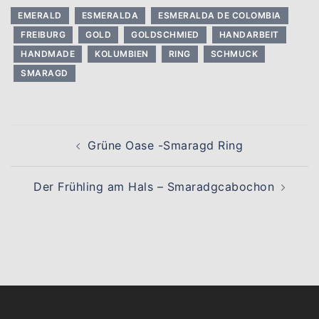
EMERALD
ESMERALDA
ESMERALDA DE COLOMBIA
FREIBURG
GOLD
GOLDSCHMIED
HANDARBEIT
HANDMADE
KOLUMBIEN
RING
SCHMUCK
SMARAGD
Beitragsnavigation
Grüne Oase -Smaragd Ring
Der Frühling am Hals – Smaradgcabochon