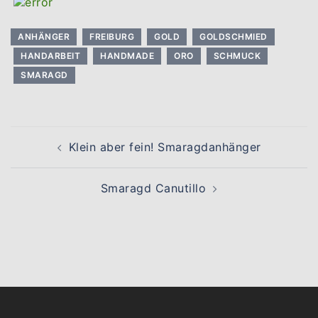
ANHÄNGER
FREIBURG
GOLD
GOLDSCHMIED
HANDARBEIT
HANDMADE
ORO
SCHMUCK
SMARAGD
Beitragsnavigation
Klein aber fein! Smaragdanhänger
Smaragd Canutillo