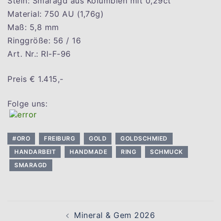
Stein: Smaragd aus Kolumbien mit 0,29ct
Material: 750 AU (1,76g)
Maß: 5,8 mm
Ringgröße: 56 / 16
Art. Nr.: RI-F-96
Preis € 1.415,-
Folge uns:
#ORO
FREIBURG
GOLD
GOLDSCHMIED
HANDARBEIT
HANDMADE
RING
SCHMUCK
SMARAGD
Beitragsnavigation
Mineral & Gem 2026