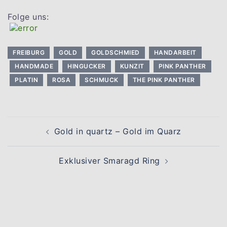
Folge uns:
FREIBURG
GOLD
GOLDSCHMIED
HANDARBEIT
HANDMADE
HINGUCKER
KUNZIT
PINK PANTHER
PLATIN
ROSA
SCHMUCK
THE PINK PANTHER
Beitragsnavigation
Gold in quartz – Gold im Quarz
Exklusiver Smaragd Ring